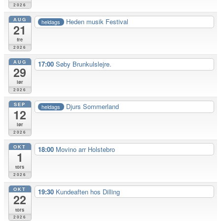
2026
AUG
Heden musik Festival
heldags
21
fre
2026
AUG
17:00
Søby Brunkulslejre.
29
lør
2026
SEP
Djurs Sommerland
heldags
12
lør
2026
OKT
18:00
Movino arr Holstebro
1
tors
2026
OKT
19:30
Kundeaften hos Dilling
22
tors
2026