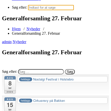
Søg efter:
Generalforsamling 27. Februar
Hjem
/
Nyheder
/
Generalforsamling 27. Februar
admin
Nyheder
Generalforsamling 27. Februar
Søg efter:
AUG
Nostalgi Festival i Holstebro
heldags
8
lør
2026
AUG
Cirkusrevy på Bakken
heldags
15
lør