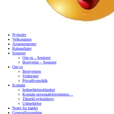
Nyheder
Velkommen
Arrangementer
Rabataftaler
Seniorer
Om os – Seniorer
Bestyrelse – Seniorer
Om os
Bestyrelsen
Vedtægter
Privatlivspolitik
Kontakt
Indmeldelsesblanket
Kontakt personaleforeningen…
Tilmeld nyhedsbrev
Udmeldelse
Noter fra møder
Generalforsamling