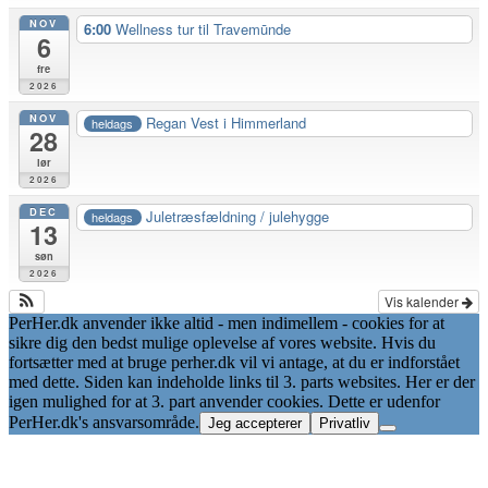
NOV
6:00
Wellness tur til Travemūnde
6
fre
2026
NOV
Regan Vest i Himmerland
heldags
28
lør
2026
DEC
Juletræsfældning / julehygge
heldags
13
søn
2026
Vis kalender
PerHer.dk anvender ikke altid - men indimellem - cookies for at
sikre dig den bedst mulige oplevelse af vores website. Hvis du
fortsætter med at bruge perher.dk vil vi antage, at du er indforstået
med dette. Siden kan indeholde links til 3. parts websites. Her er der
igen mulighed for at 3. part anvender cookies. Dette er udenfor
PerHer.dk's ansvarsområde.
Jeg accepterer
Privatliv