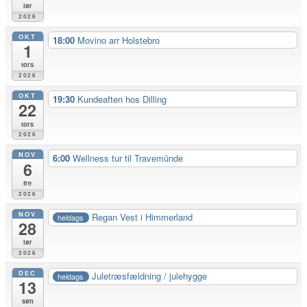
lør
2026
OKT
18:00
Movino arr Holstebro
1
tors
2026
OKT
19:30
Kundeaften hos Dilling
22
tors
2026
NOV
6:00
Wellness tur til Travemūnde
6
fre
2026
NOV
Regan Vest i Himmerland
heldags
28
lør
2026
DEC
Juletræsfældning / julehygge
heldags
13
søn