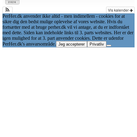
2026
Vis kalender
PerHer.dk anvender ikke altid - men indimellem - cookies for at
sikre dig den bedst mulige oplevelse af vores website. Hvis du
fortsætter med at bruge perher.dk vil vi antage, at du er indforstået
med dette. Siden kan indeholde links til 3. parts websites. Her er der
igen mulighed for at 3. part anvender cookies. Dette er udenfor
PerHer.dk's ansvarsområde.
Jeg accepterer
Privatliv