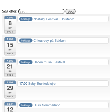
Søg efter:
AUG
Nostalgi Festival i Holstebro
heldags
8
lør
2026
AUG
Cirkusrevy på Bakken
heldags
15
lør
2026
AUG
Heden musik Festival
heldags
21
fre
2026
AUG
17:00
Søby Brunkulslejre.
29
lør
2026
SEP
Djurs Sommerland
heldags
12