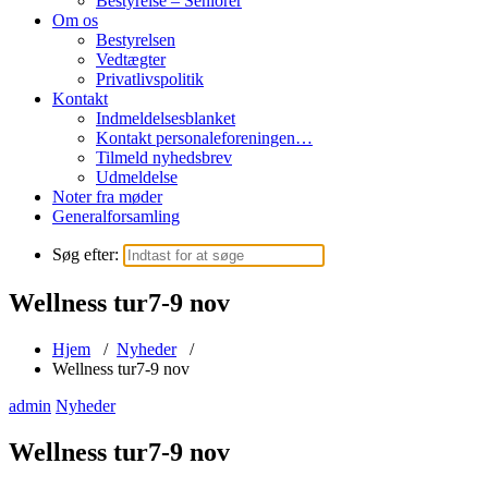
Bestyrelse – Seniorer
Om os
Bestyrelsen
Vedtægter
Privatlivspolitik
Kontakt
Indmeldelsesblanket
Kontakt personaleforeningen…
Tilmeld nyhedsbrev
Udmeldelse
Noter fra møder
Generalforsamling
Søg efter:
Wellness tur7-9 nov
Hjem
/
Nyheder
/
Wellness tur7-9 nov
admin
Nyheder
Wellness tur7-9 nov