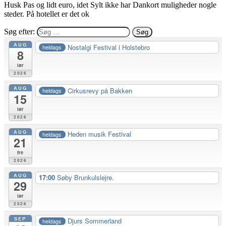
Husk Pas og lidt euro, idet Sylt ikke har Dankort muligheder nogle
steder. På hotellet er det ok
Søg efter:
AUG
Nostalgi Festival i Holstebro
heldags
8
lør
2026
AUG
Cirkusrevy på Bakken
heldags
15
lør
2026
AUG
Heden musik Festival
heldags
21
fre
2026
AUG
17:00
Søby Brunkulslejre.
29
lør
2026
SEP
Djurs Sommerland
heldags