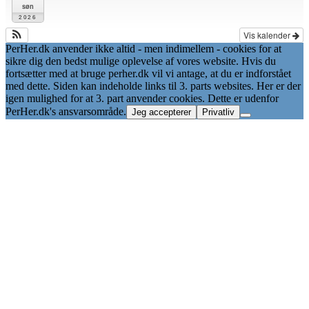
søn
2026
Vis kalender
PerHer.dk anvender ikke altid - men indimellem - cookies for at
sikre dig den bedst mulige oplevelse af vores website. Hvis du
fortsætter med at bruge perher.dk vil vi antage, at du er indforstået
med dette. Siden kan indeholde links til 3. parts websites. Her er der
igen mulighed for at 3. part anvender cookies. Dette er udenfor
PerHer.dk's ansvarsområde.
Jeg accepterer
Privatliv