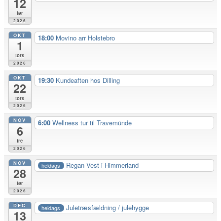
12
lør
2026
OKT
18:00
Movino arr Holstebro
1
tors
2026
OKT
19:30
Kundeaften hos Dilling
22
tors
2026
NOV
6:00
Wellness tur til Travemūnde
6
fre
2026
NOV
Regan Vest i Himmerland
heldags
28
lør
2026
DEC
Juletræsfældning / julehygge
heldags
13