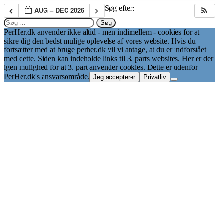
Søg efter:
AUG – DEC 2026
PerHer.dk anvender ikke altid - men indimellem - cookies for at
sikre dig den bedst mulige oplevelse af vores website. Hvis du
fortsætter med at bruge perher.dk vil vi antage, at du er indforstået
med dette. Siden kan indeholde links til 3. parts websites. Her er der
igen mulighed for at 3. part anvender cookies. Dette er udenfor
PerHer.dk's ansvarsområde.
Jeg accepterer
Privatliv