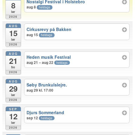
Nostalgi Festival i Holstebro
8
aug 8
heldags
lør
2026
AUG
Cirkusrevy på Bakken
15
aug 15
heldags
lør
2026
AUG
Heden musik Festival
21
aug 21 – aug 22
heldags
fre
2026
AUG
Søby Brunkulslejre.
29
aug 29 kl. 17:00
lør
2026
SEP
Djurs Sommerland
12
sep 12
heldags
lør
2026