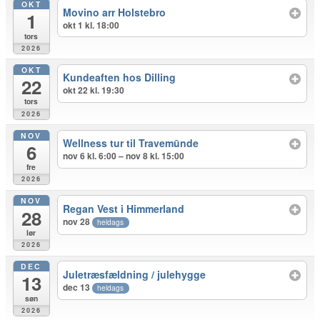
OKT
Movino arr Holstebro
1
okt 1 kl. 18:00
tors
2026
OKT
Kundeaften hos Dilling
22
okt 22 kl. 19:30
tors
2026
NOV
Wellness tur til Travemūnde
6
nov 6 kl. 6:00 – nov 8 kl. 15:00
fre
2026
NOV
Regan Vest i Himmerland
28
nov 28
heldags
lør
2026
DEC
Juletræsfældning / julehygge
13
dec 13
heldags
søn
2026