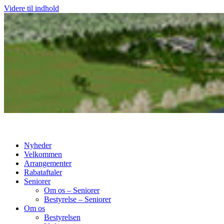
Videre til indhold
Nyheder
Velkommen
Arrangementer
Rabataftaler
Seniorer
Om os – Seniorer
Bestyrelse – Seniorer
Om os
Bestyrelsen