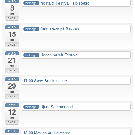
AUG
Nostalgi Festival i Holstebro
heldags
8
lør
2026
AUG
Cirkusrevy på Bakken
heldags
15
lør
2026
AUG
Heden musik Festival
heldags
21
fre
2026
AUG
17:00
Søby Brunkulslejre.
29
lør
2026
SEP
Djurs Sommerland
heldags
12
lør
2026
OKT
18:00
Movino arr Holstebro