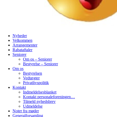
Nyheder
Velkommen
Arrangementer
Rabataftaler
Seniorer
Om os – Seniorer
Bestyrelse – Seniorer
Om os
Bestyrelsen
Vedtægter
Privatlivspolitik
Kontakt
Indmeldelsesblanket
Kontakt personaleforeningen…
Tilmeld nyhedsbrev
Udmeldelse
Noter fra møder
Generalforsamling