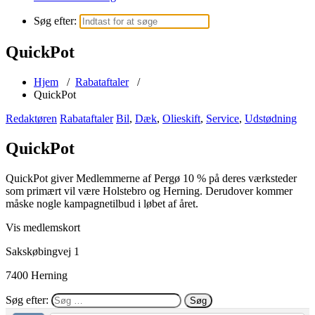
Søg efter:
QuickPot
Hjem
/
Rabataftaler
/
QuickPot
Redaktøren
Rabataftaler
Bil
,
Dæk
,
Olieskift
,
Service
,
Udstødning
QuickPot
QuickPot giver Medlemmerne af Pergø 10 % på deres værksteder
som primært vil være Holstebro og Herning. Derudover kommer
måske nogle kampagnetilbud i løbet af året.
Vis medlemskort
Sakskøbingvej 1
7400 Herning
Søg efter: