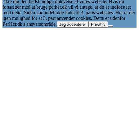
sikre dig den bedst mulige oplevelse af vores website. Hvis du
fortsætter med at bruge perher.dk vil vi antage, at du er indforstået
med dette. Siden kan indeholde links til 3. parts websites. Her er der
igen mulighed for at 3. part anvender cookies. Dette er udenfor
PerHer.dk's ansvarsområde.
Jeg accepterer
Privatliv