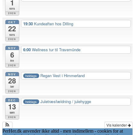
1
tors
2026
OKT
19:30
Kundeaften hos Dilling
22
tors
2026
NOV
6:00
Wellness tur til Travemūnde
6
fre
2026
NOV
Regan Vest i Himmerland
heldags
28
lør
2026
DEC
Juletræsfældning / julehygge
heldags
13
søn
2026
Vis kalender
PerHer.dk anvender ikke altid - men indimellem - cookies for at