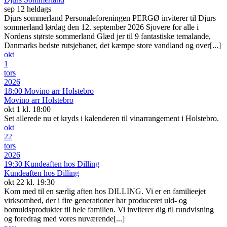
sep 12
heldags
Djurs sommerland Personaleforeningen PERGØ inviterer til Djurs
sommerland lørdag den 12. september 2026 Sjovere for alle i
Nordens største sommerland Glæd jer til 9 fantastiske temalande,
Danmarks bedste rutsjebaner, det kæmpe store vandland og over[...]
okt
1
tors
2026
18:00
Movino arr Holstebro
Movino arr Holstebro
okt 1 kl. 18:00
Set allerede nu et kryds i kalenderen til vinarrangement i Holstebro.
okt
22
tors
2026
19:30
Kundeaften hos Dilling
Kundeaften hos Dilling
okt 22 kl. 19:30
Kom med til en særlig aften hos DILLING. Vi er en familieejet
virksomhed, der i fire generationer har produceret uld- og
bomuldsprodukter til hele familien. Vi inviterer dig til rundvisning
og foredrag med vores nuværende[...]