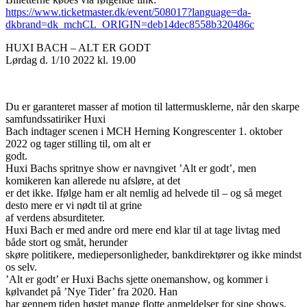
https://www.ticketmaster.dk/event/508017?language=da-
dkbrand=dk_mchCL_ORIGIN=deb14dec8558b320486c
HUXI BACH – ALT ER GODT
Lørdag d. 1/10 2022 kl. 19.00
Du er garanteret masser af motion til lattermusklerne, når den skarpe
samfundssatiriker Huxi
Bach indtager scenen i MCH Herning Kongrescenter 1. oktober
2022 og tager stilling til, om alt er
godt.
Huxi Bachs spritnye show er navngivet ’Alt er godt’, men
komikeren kan allerede nu afsløre, at det
er det ikke. Ifølge ham er alt nemlig ad helvede til – og så meget
desto mere er vi nødt til at grine
af verdens absurditeter.
Huxi Bach er med andre ord mere end klar til at tage livtag med
både stort og småt, herunder
skøre politikere, mediepersonligheder, bankdirektører og ikke mindst
os selv.
’Alt er godt’ er Huxi Bachs sjette onemanshow, og kommer i
kølvandet på ’Nye Tider’ fra 2020. Han
har gennem tiden høstet mange flotte anmeldelser for sine shows.