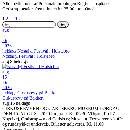
Alle medlemmer af Personaleforeningen Regionshospitalet
Gødstrup betaler fremadrettet kr. 25,00 pr. måned.
1
2
…
13
aug
8
lør
2026
heldags
Nostalgi Festival i Holstebro
Nostalgi Festival i Holstebro
aug 8
heldags
aug
15
lør
2026
heldags
Cirkusrevy på Bakken
Cirkusrevy på Bakken
aug 15
heldags
CIRKUSREVYEN OG CARLSBERG MUSEUM LØRDAG
DEN 15. AUGUST 2026 Program: Kl. 06.30 Vi kører fra P7,
Kapelvej, Gødstrup – mod Carlsberg Museum. Der serveres kaffe
og rundstykker undervejs. Billetter udleveres. Kl. 11.00
Rundvisning – 2[...]