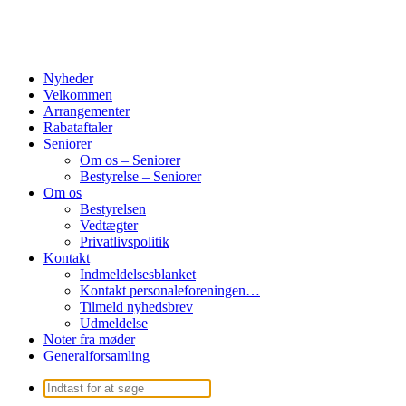
Nyheder
Velkommen
Arrangementer
Rabataftaler
Seniorer
Om os – Seniorer
Bestyrelse – Seniorer
Om os
Bestyrelsen
Vedtægter
Privatlivspolitik
Kontakt
Indmeldelsesblanket
Kontakt personaleforeningen…
Tilmeld nyhedsbrev
Udmeldelse
Noter fra møder
Generalforsamling