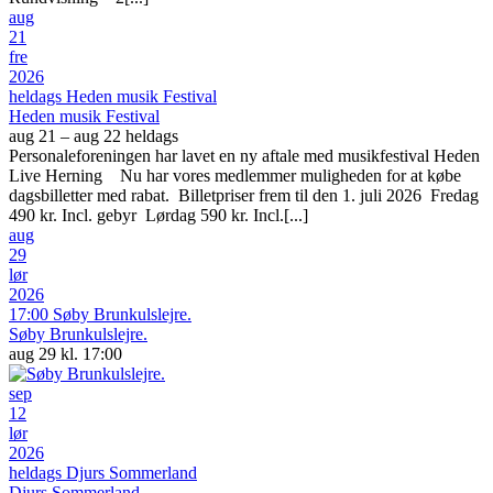
aug
21
fre
2026
heldags
Heden musik Festival
Heden musik Festival
aug 21 – aug 22
heldags
Personaleforeningen har lavet en ny aftale med musikfestival Heden
Live Herning Nu har vores medlemmer muligheden for at købe
dagsbilletter med rabat. Billetpriser frem til den 1. juli 2026 Fredag
490 kr. Incl. gebyr Lørdag 590 kr. Incl.[...]
aug
29
lør
2026
17:00
Søby Brunkulslejre.
Søby Brunkulslejre.
aug 29 kl. 17:00
sep
12
lør
2026
heldags
Djurs Sommerland
Djurs Sommerland