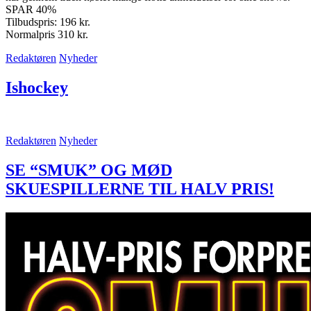
SPAR 40%
Tilbudspris: 196 kr.
Normalpris 310 kr.
Redaktøren
Nyheder
Ishockey
Redaktøren
Nyheder
SE “SMUK” OG MØD
SKUESPILLERNE TIL HALV PRIS!