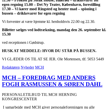
11.30 – Frokost på Steak House, Hillerød – drikkevarer for
egen regning 15.00 – Det Ny Teater, København, forestilling
17.30 – Vi kører mod Ringsted og henter mad – spisning i
bussen – drikkevarer for egen regning
Vi forventer at være hjemme kl. henholdsvis 22.00 og 22.30.
Billetter sælges ved lodtrækning, mandag den 26. september kl.
15.30
ved receptionen i Gødstrup.
HUSK AT MEDDELE: HVOR DU STÅR PÅ BUSSEN.
VI GLÆDER OS TIL AT SE JER. Ole Mortensen, tlf. 5053 5449
Redaktøren
Nyheder
MCH
MCH – FOREDRAG MED ANDERS
FOGH RASMUSSEN & SØREN DAHL
PERSONALETILBUD TIL MCH HERNING
KONGRESCENTER
I samarbejde med MCH giver personaleforeningen nu alle