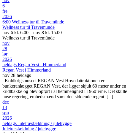
nov
6
fre
2026
6:00
Wellness tur til Travemūnde
Wellness tur til Travemūnde
nov 6 kl. 6:00 – nov 8 kl. 15:00
Wellness tur til Travemūnde
nov
28
lør
2026
heldags
Regan Vest i Himmerland
Regan Vest i Himmerland
nov 28
heldags
Koldkrigsmuseet REGAN Vest Hovedattraktionen er
bunkeranlægget REGAN Vest, der ligger skjult 60 meter under en
kridtbakke og blev opført i al hemmelighed i 1960’erne. Det skulle
huse regering, embedsmænd samt den siddende regent i[...]
dec
13
søn
2026
heldags
Juletræsfældning / julehygge
Juletræsfældning / julehygge