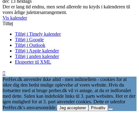
dec 13
heldags
Der er lang tid endnu, men send allerede nu kryds i kalenderen til
vores årlige juletræsarrangement.
Vis kalender
Tilføj
Tilføj i Timely kalender
Tilføj i Google
Tilføj i Outlook
Tilføj i Apple kalender
Tilføj i anden kalender
Eksporter til XML
PerHer.dk anvender ikke altid - men indimellem - cookies for at
sikre dig den bedst mulige oplevelse af vores website. Hvis du
fortsætter med at bruge perher.dk vil vi antage, at du er indforstået
med dette. Siden kan indeholde links til 3. parts websites. Her er der
igen mulighed for at 3. part anvender cookies. Dette er udenfor
PerHer.dk's ansvarsområde.
Jeg accepterer
Privatliv