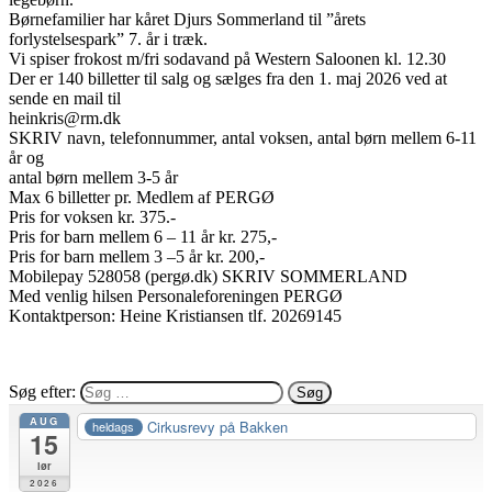
Børnefamilier har kåret Djurs Sommerland til ”årets
forlystelsespark” 7. år i træk.
Vi spiser frokost m/fri sodavand på Western Saloonen kl. 12.30
Der er 140 billetter til salg og sælges fra den 1. maj 2026 ved at
sende en mail til
heinkris@rm.dk
SKRIV navn, telefonnummer, antal voksen, antal børn mellem 6-11
år og
antal børn mellem 3-5 år
Max 6 billetter pr. Medlem af PERGØ
Pris for voksen kr. 375.-
Pris for barn mellem 6 – 11 år kr. 275,-
Pris for barn mellem 3 –5 år kr. 200,-
Mobilepay 528058 (pergø.dk) SKRIV SOMMERLAND
Med venlig hilsen Personaleforeningen PERGØ
Kontaktperson: Heine Kristiansen tlf. 20269145
Søg efter:
AUG
Cirkusrevy på Bakken
heldags
15
lør
2026