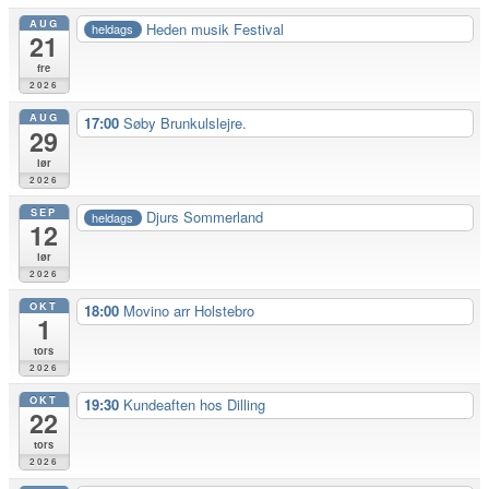
AUG
Heden musik Festival
heldags
21
fre
2026
AUG
17:00
Søby Brunkulslejre.
29
lør
2026
SEP
Djurs Sommerland
heldags
12
lør
2026
OKT
18:00
Movino arr Holstebro
1
tors
2026
OKT
19:30
Kundeaften hos Dilling
22
tors
2026