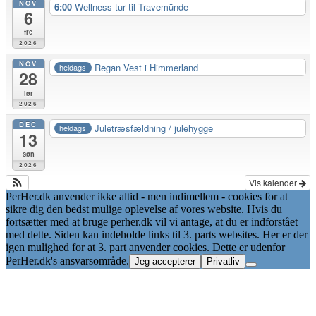
NOV
6:00
Wellness tur til Travemūnde
6
fre
2026
NOV
Regan Vest i Himmerland
heldags
28
lør
2026
DEC
Juletræsfældning / julehygge
heldags
13
søn
2026
Vis kalender
PerHer.dk anvender ikke altid - men indimellem - cookies for at
sikre dig den bedst mulige oplevelse af vores website. Hvis du
fortsætter med at bruge perher.dk vil vi antage, at du er indforstået
med dette. Siden kan indeholde links til 3. parts websites. Her er der
igen mulighed for at 3. part anvender cookies. Dette er udenfor
PerHer.dk's ansvarsområde.
Jeg accepterer
Privatliv