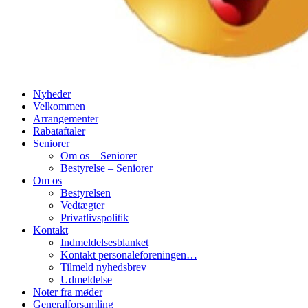
Nyheder
Velkommen
Arrangementer
Rabataftaler
Seniorer
Om os – Seniorer
Bestyrelse – Seniorer
Om os
Bestyrelsen
Vedtægter
Privatlivspolitik
Kontakt
Indmeldelsesblanket
Kontakt personaleforeningen…
Tilmeld nyhedsbrev
Udmeldelse
Noter fra møder
Generalforsamling