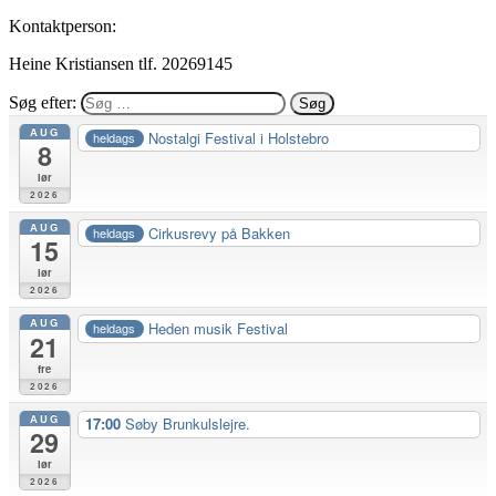
Kontaktperson:
Heine Kristiansen tlf. 20269145
Søg efter:
AUG
Nostalgi Festival i Holstebro
heldags
8
lør
2026
AUG
Cirkusrevy på Bakken
heldags
15
lør
2026
AUG
Heden musik Festival
heldags
21
fre
2026
AUG
17:00
Søby Brunkulslejre.
29
lør
2026