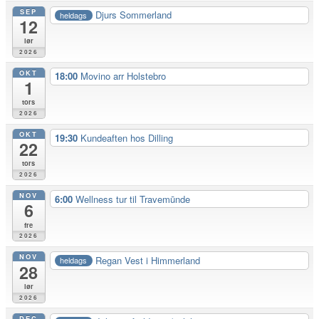
SEP
Djurs Sommerland
heldags
12
lør
2026
OKT
18:00
Movino arr Holstebro
1
tors
2026
OKT
19:30
Kundeaften hos Dilling
22
tors
2026
NOV
6:00
Wellness tur til Travemūnde
6
fre
2026
NOV
Regan Vest i Himmerland
heldags
28
lør
2026
DEC