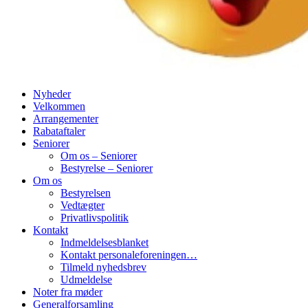
Nyheder
Velkommen
Arrangementer
Rabataftaler
Seniorer
Om os – Seniorer
Bestyrelse – Seniorer
Om os
Bestyrelsen
Vedtægter
Privatlivspolitik
Kontakt
Indmeldelsesblanket
Kontakt personaleforeningen…
Tilmeld nyhedsbrev
Udmeldelse
Noter fra møder
Generalforsamling