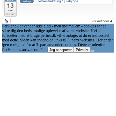
Juletræsfældning / julehygge
heldags
13
søn
2026
Vis kalender
PerHer.dk anvender ikke altid - men indimellem - cookies for at
sikre dig den bedst mulige oplevelse af vores website. Hvis du
fortsætter med at bruge perher.dk vil vi antage, at du er indforstået
med dette. Siden kan indeholde links til 3. parts websites. Her er der
igen mulighed for at 3. part anvender cookies. Dette er udenfor
PerHer.dk's ansvarsområde.
Jeg accepterer
Privatliv