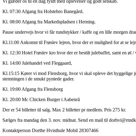
Vi glæder os til en dag fyldt med oplevelser og godt selskab.
Kl. 07:30 Afgang fra Holstebro Banegård.
Kl. 08:00 Afgang fra Markedspladsen i Herning.
Pause undervejs hvor vi får rundstykker / kaffe og en lille morgen dr
Kl.11:00 Ankomst til Frøslev lejren, hvor der er mulighed for at se le
Kl. 12:30 Hotel Frøslev kro hvor der er bestilt julebuffet, samt en øl / v
Kl. 14:00 Julehandel ved Fleggaard,
Kl.15:15 Kører vi mod Flensborg, hvor vi skal opleve det hyggelige ju
stemningen i de smukt pyntede gader.
Kl. 19:00 Afgang fra Flensborg
Kl. 20:00 Mc Chicken Burger i Aabenrå
Der er 54 billetter til salg. Max 2 billetter pr medlem. Pris 275 kr.
Sælges fra mandag den 3. nov. midnat. Send en mail til dorhvi@rmdk 
Kontaktperson Dorthe Hvisthule Mobil 28307466