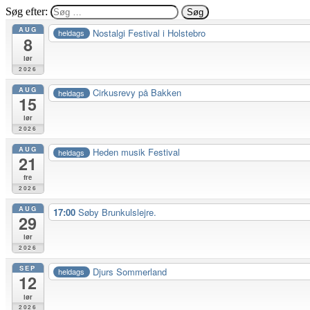
Søg efter:
AUG
Nostalgi Festival i Holstebro
heldags
8
lør
2026
AUG
Cirkusrevy på Bakken
heldags
15
lør
2026
AUG
Heden musik Festival
heldags
21
fre
2026
AUG
17:00
Søby Brunkulslejre.
29
lør
2026
SEP
Djurs Sommerland
heldags
12
lør
2026