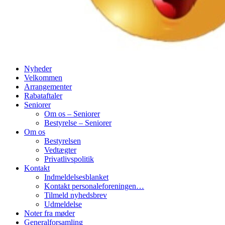
Nyheder
Velkommen
Arrangementer
Rabataftaler
Seniorer
Om os – Seniorer
Bestyrelse – Seniorer
Om os
Bestyrelsen
Vedtægter
Privatlivspolitik
Kontakt
Indmeldelsesblanket
Kontakt personaleforeningen…
Tilmeld nyhedsbrev
Udmeldelse
Noter fra møder
Generalforsamling