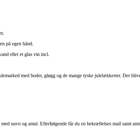
am.
jren på egen hånd.
and eller et glas vin incl.
lemarked med boder, gløgg og de mange tyske julelækkerier. Der bliver 
med navn og antal. Efterfølgende får du en bekræftelses mail samt an