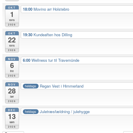
OKT
18:00
Movino arr Holstebro
1
tors
2026
OKT
19:30
Kundeaften hos Dilling
22
tors
2026
NOV
6:00
Wellness tur til Travemūnde
6
fre
2026
NOV
Regan Vest i Himmerland
heldags
28
lør
2026
DEC
Juletræsfældning / julehygge
heldags
13
søn
2026