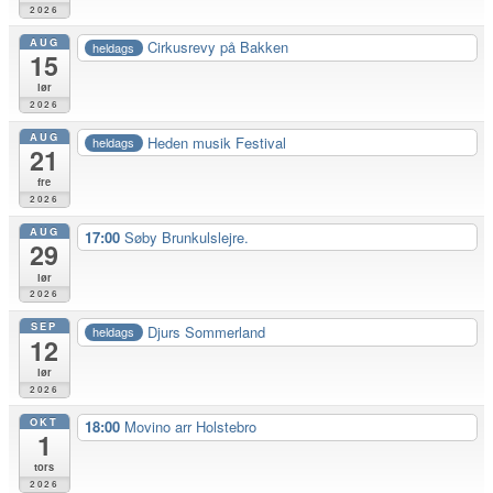
2026
AUG
Cirkusrevy på Bakken
heldags
15
lør
2026
AUG
Heden musik Festival
heldags
21
fre
2026
AUG
17:00
Søby Brunkulslejre.
29
lør
2026
SEP
Djurs Sommerland
heldags
12
lør
2026
OKT
18:00
Movino arr Holstebro
1
tors
2026