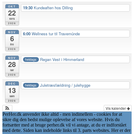
OKT
19:30
Kundeaften hos Dilling
22
tors
2026
NOV
6:00
Wellness tur til Travemūnde
6
fre
2026
NOV
Regan Vest i Himmerland
heldags
28
lør
2026
DEC
Juletræsfældning / julehygge
heldags
13
søn
2026
Vis kalender
PerHer.dk anvender ikke altid - men indimellem - cookies for at
sikre dig den bedst mulige oplevelse af vores website. Hvis du
fortsætter med at bruge perher.dk vil vi antage, at du er indforstået
med dette. Siden kan indeholde links til 3. parts websites. Her er der