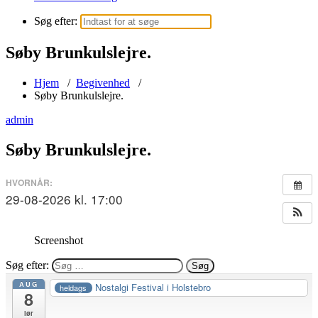
Søg efter:
Søby Brunkulslejre.
Hjem
/
Begivenhed
/
Søby Brunkulslejre.
admin
Søby Brunkulslejre.
HVORNÅR:
29-08-2026 kl. 17:00
Screenshot
Søg efter:
AUG
Nostalgi Festival i Holstebro
heldags
8
lør