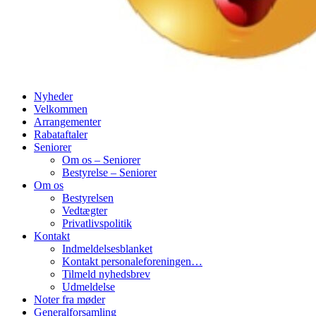
Nyheder
Velkommen
Arrangementer
Rabataftaler
Seniorer
Om os – Seniorer
Bestyrelse – Seniorer
Om os
Bestyrelsen
Vedtægter
Privatlivspolitik
Kontakt
Indmeldelsesblanket
Kontakt personaleforeningen…
Tilmeld nyhedsbrev
Udmeldelse
Noter fra møder
Generalforsamling