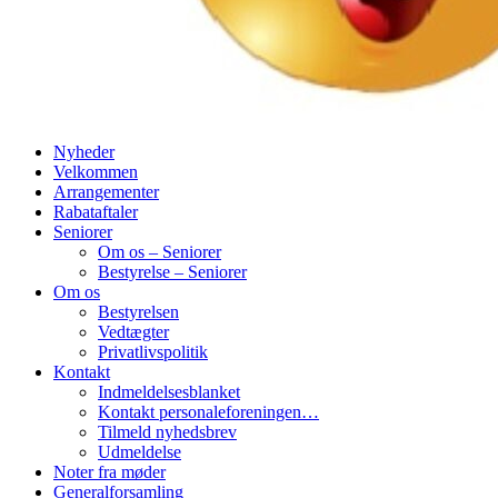
Nyheder
Velkommen
Arrangementer
Rabataftaler
Seniorer
Om os – Seniorer
Bestyrelse – Seniorer
Om os
Bestyrelsen
Vedtægter
Privatlivspolitik
Kontakt
Indmeldelsesblanket
Kontakt personaleforeningen…
Tilmeld nyhedsbrev
Udmeldelse
Noter fra møder
Generalforsamling