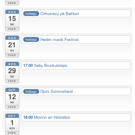
2026
AUG
Cirkusrevy på Bakken
heldags
15
lør
2026
AUG
Heden musik Festival
heldags
21
fre
2026
AUG
17:00
Søby Brunkulslejre.
29
lør
2026
SEP
Djurs Sommerland
heldags
12
lør
2026
OKT
18:00
Movino arr Holstebro
1
tors
2026