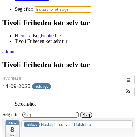
Søg efter:
Tivoli Friheden kør selv tur
Hjem
/
Begivenhed
/
Tivoli Friheden kør selv tur
admin
Tivoli Friheden kør selv tur
HVORNÅR:
14-09-2025
heldags
Screenshot
Søg efter:
AUG
Nostalgi Festival i Holstebro
heldags
8
lør