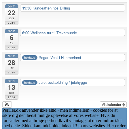
OKT
19:30
Kundeaften hos Dilling
22
tors
2026
NOV
6:00
Wellness tur til Travemūnde
6
fre
2026
NOV
Regan Vest i Himmerland
heldags
28
lør
2026
DEC
Juletræsfældning / julehygge
heldags
13
søn
2026
Vis kalender
PerHer.dk anvender ikke altid - men indimellem - cookies for at
sikre dig den bedst mulige oplevelse af vores website. Hvis du
fortsætter med at bruge perher.dk vil vi antage, at du er indforstået
med dette. Siden kan indeholde links til 3. parts websites. Her er der