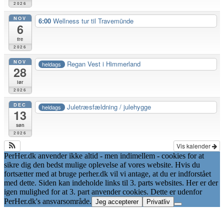
2026
NOV
6:00
Wellness tur til Travemūnde
6
fre
2026
NOV
Regan Vest i Himmerland
heldags
28
lør
2026
DEC
Juletræsfældning / julehygge
heldags
13
søn
2026
Vis kalender
PerHer.dk anvender ikke altid - men indimellem - cookies for at
sikre dig den bedst mulige oplevelse af vores website. Hvis du
fortsætter med at bruge perher.dk vil vi antage, at du er indforstået
med dette. Siden kan indeholde links til 3. parts websites. Her er der
igen mulighed for at 3. part anvender cookies. Dette er udenfor
PerHer.dk's ansvarsområde.
Jeg accepterer
Privatliv