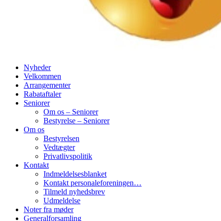
Nyheder
Velkommen
Arrangementer
Rabataftaler
Seniorer
Om os – Seniorer
Bestyrelse – Seniorer
Om os
Bestyrelsen
Vedtægter
Privatlivspolitik
Kontakt
Indmeldelsesblanket
Kontakt personaleforeningen…
Tilmeld nyhedsbrev
Udmeldelse
Noter fra møder
Generalforsamling