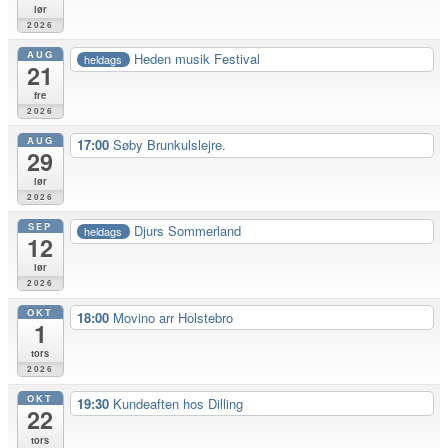
lør
2026
AUG
Heden musik Festival
heldags
21
fre
2026
AUG
17:00
Søby Brunkulslejre.
29
lør
2026
SEP
Djurs Sommerland
heldags
12
lør
2026
OKT
18:00
Movino arr Holstebro
1
tors
2026
OKT
19:30
Kundeaften hos Dilling
22
tors