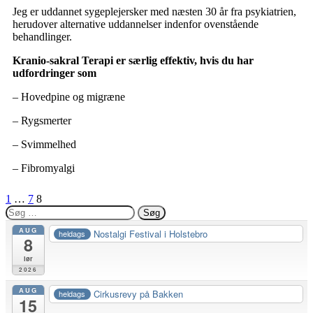
Jeg er uddannet sygeplejersker med næsten 30 år fra psykiatrien,
herudover alternative uddannelser indenfor ovenstående
behandlinger.
Kranio-sakral Terapi er særlig effektiv, hvis du har
udfordringer som
– Hovedpine og migræne
– Rygsmerter
– Svimmelhed
– Fibromyalgi
1
…
7
8
AUG
Nostalgi Festival i Holstebro
heldags
8
lør
2026
AUG
Cirkusrevy på Bakken
heldags
15